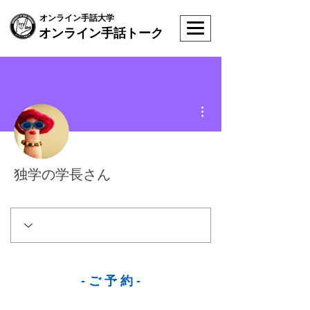
オンライン手話大学
オンライン手話トーク
その他
独学の学長さん
- ご 予 約 -