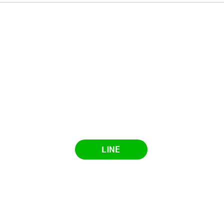
​手話学習に関する情報やお得な情報を配信しています
LINE
​オンライン手話大学
イド
利用規約
プライバシーポリシー
よくあるご質問
お問い