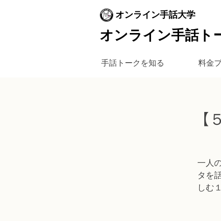
オンライン手話大学
オンライン手話ト
手話トークを知る
料金
【５
一人
タを
しむ