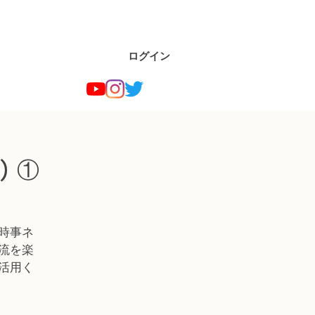
ログイン
 ①
時事ネ
流を楽
活用く