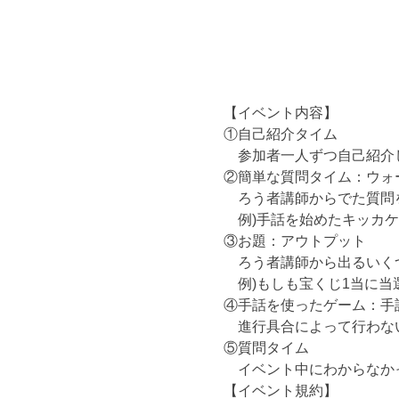
【イベント内容】
①自己紹介タイム
　参加者一人ずつ自己紹介
②簡単な質問タイム：ウォ
　ろう者講師からでた質問
　例)手話を始めたキッカ
③お題：アウトプット
　ろう者講師から出るいく
　例)もしも宝くじ1当に当
④手話を使ったゲーム：手
　進行具合によって行わな
⑤質問タイム
　イベント中にわからなか
【イベント規約】