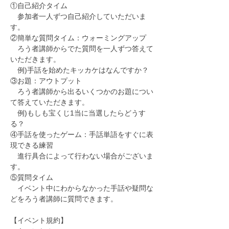
①自己紹介タイム
　参加者一人ずつ自己紹介していただいま
す。
②簡単な質問タイム：ウォーミングアップ
　ろう者講師からでた質問を一人ずつ答えて
いただきます。
　例)手話を始めたキッカケはなんですか？
③お題：アウトプット
　ろう者講師から出るいくつかのお題につい
て答えていただきます。
　例)もしも宝くじ1当に当選したらどうす
る？
④手話を使ったゲーム：手話単語をすぐに表
現できる練習
　進行具合によって行わない場合がございま
す。
⑤質問タイム
　イベント中にわからなかった手話や疑問な
どをろう者講師に質問できます。
【イベント規約】