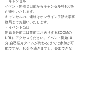
・キャンセル
イベント開催２日前からキャンセル料100%
が発生いたします。
キャンセルのご連絡はオンライン手話大学事
務局までお願いいたします。
・イベント当日
開始５分前には事前にお送りするZOOMの
URLにアクセスください。イベント開始10
分(自己紹介タイムが終わる)までは参加が可
能ですが、10分を過ぎますと、参加できな
い場合がございますのでご了承ください。
また、皆様に気持ちよくオンライン茶会を楽
しんでいただくために、進行を妨害し続けた
場合、講師や他の参加者への暴言、失言があ
った場合はオンライン事務局の判断で退出し
ていただく場合がございます。その場合、参
加費の返金はできませんのでご了承くださ
い。
イベント中、録画は禁止とさせていただきま
す。