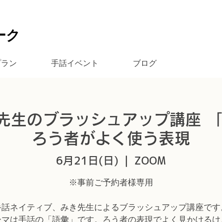
ーク
プラン
手話イベント
ブログ
先生のブラッシュアップ講座 
ろう者がよく使う表現
6月21日(日)
  |  
ZOOM
※事前ご予約者様専用
手話ネイティブ、みき先生によるブラッシュアップ講座です
ーマは手話の「語彙」です。ろう者の表現でよく見かけるけ