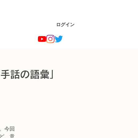
ログイン
「手話の語彙」
。今回
ど、意