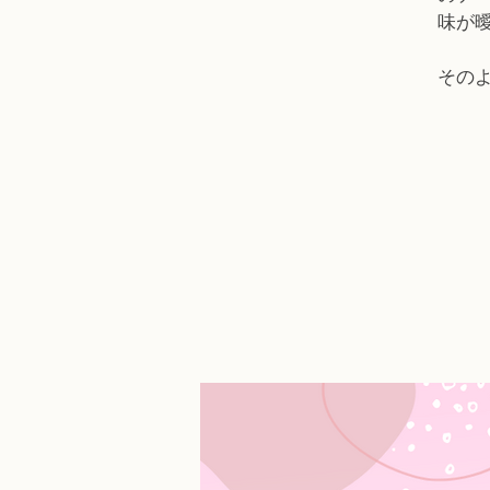
味が
その