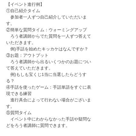
【イベント進行例】
①自己紹介タイム
　参加者一人ずつ自己紹介していただいま
す。
②簡単な質問タイム：ウォーミングアップ
　ろう者講師からでた質問を一人ずつ答えて
いただきます。
　例)手話を始めたキッカケはなんですか？
③お題：アウトプット
　ろう者講師から出るいくつかのお題につい
て答えていただきます。
　例)もしも宝くじ1当に当選したらどうす
る？
④手話を使ったゲーム：手話単語をすぐに表
現できる練習
　進行具合によって行わない場合がございま
す。
⑤質問タイム
　イベント中にわからなかった手話や疑問な
どをろう者講師に質問できます。