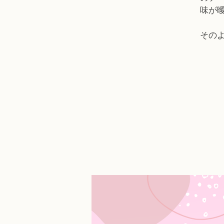
味が
その