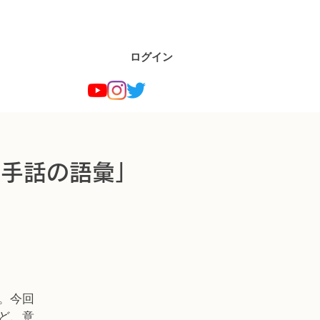
ログイン
「手話の語彙」
。今回
ど、意