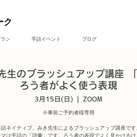
ーク
プラン
手話イベント
ブログ
先生のブラッシュアップ講座 
ろう者がよく使う表現
3月15日(日)
  |  
ZOOM
※事前ご予約者様専用
手話ネイティブ、みき先生によるブラッシュアップ講座です
ーマは手話の「語彙」です。ろう者の表現でよく見かけるけ