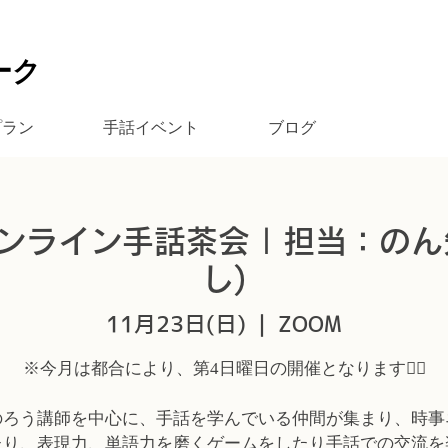
ーク
プラン
手話イベント
ブログ
ンライン手話茶会 | 担当：のん
し)
11月23日(日)
  |  
ZOOM
※今月は都合により、第4日曜日の開催となります🙇‍♀️
のろう講師を中心に、手話を学んでいる仲間が集まり、時事
たり、表現力、単語力を磨くゲームをしたり手話での交流を