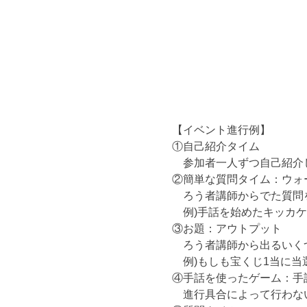
【イベント進行例】
①自己紹介タイム
　参加者一人ずつ自己紹介
②簡単な質問タイム：ウォ
　ろう者講師からでた質問
　例)手話を始めたキッカ
③お題：アウトプット
　ろう者講師から出るいく
　例)もしも宝くじ1当に当
④手話を使ったゲーム：手
　進行具合によって行わな