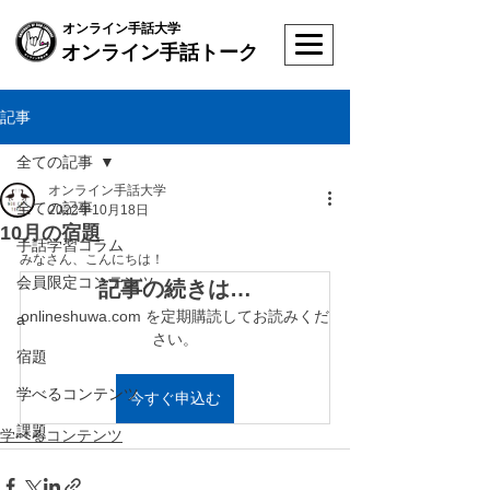
オンライン手話大学
オンライン手話トーク
記事
全ての記事
オンライン手話大学
全ての記事
2022年10月18日
10月の宿題
手話学習コラム
みなさん、こんにちは！
会員限定コンテンツ
記事の続きは…
onlineshuwa.com を定期購読してお読みくだ
a
さい。
宿題
学べるコンテンツ
今すぐ申込む
課題
学べるコンテンツ