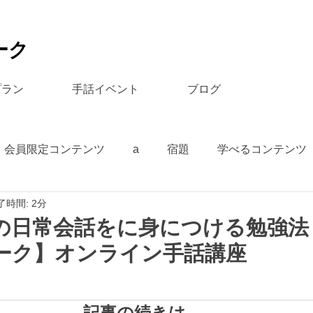
ーク
プラン
手話イベント
ブログ
会員限定コンテンツ
a
宿題
学べるコンテンツ
了時間: 2分
の日常会話をに身につける勉強法
ーク】オンライン手話講座
記事の続きは…