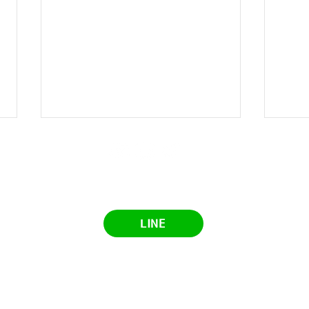
​手話学習に関する情報やお得な情報を配信しています
LINE
【手話検定4級】読み取り練
【動
​オンライン手話大学
習動画のまとめ |手話を独学
日本
で勉強している方向け
わか
イド
利用規約
プライバシーポリシー
よくあるご質問
お問い
＃オ