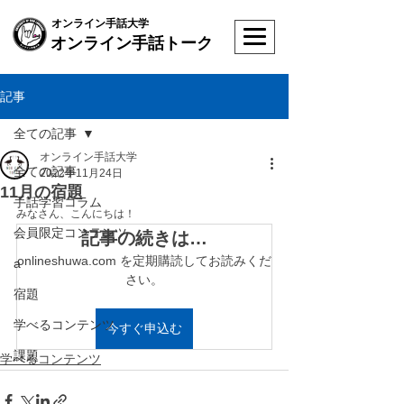
オンライン手話大学
オンライン手話トーク
記事
全ての記事
オンライン手話大学
全ての記事
2022年11月24日
11月の宿題
手話学習コラム
みなさん、こんにちは！
会員限定コンテンツ
記事の続きは…
onlineshuwa.com を定期購読してお読みくだ
a
さい。
宿題
学べるコンテンツ
今すぐ申込む
課題
学べるコンテンツ