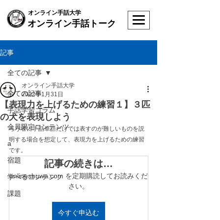
オンライン手話大学
オンライン手話トーク
記事
全ての記事
オンライン手話大学
全ての記事
2022年1月31日
【表現力を上げるための練習１】３匹
手話学習コラム
の犬を表現しよう
会員限定コンテンツ
ろう者に手話単語だけでは表すのが難しいものを説
明する場合を想定して、表現力を上げるための練習
a
です。
宿題
記事の続きは…
onlineshuwa.com を定期購読してお読みくだ
学べるコンテンツ
さい。
課題
今すぐ申込む