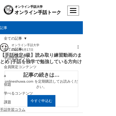
オンライン手話大学
オンライン手話トーク
記事
全ての記事
オンライン手話大学
全ての記事
2021年6月17日
【手話検定4級】読み取り練習動画のま
手話学習コラム
とめ |手話を独学で勉強している方向け
会員限定コンテンツ
記事の続きは…
a
onlineshuwa.com を定期購読してお読みくだ
宿題
さい。
学べるコンテンツ
今すぐ申込む
課題
手話学習コラム