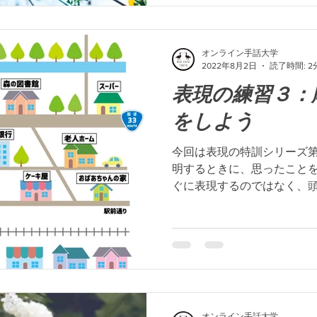
オンライン手話大学
2022年8月2日
読了時間: 2
表現の練習３：
をしよう
今回は表現の特訓シリーズ第
明するときに、思ったこと
ぐに表現するのではなく、
たら一番伝わりやすいか工
【課題】 目的地までの道順を
オンライン手話大学