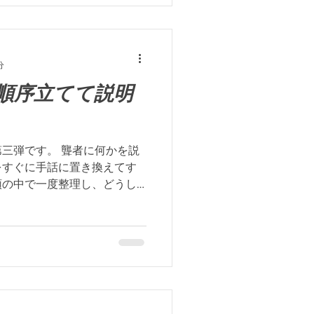
分
順序立てて説明
三弾です。 聾者に何かを説
をすぐに手話に置き換えてす
頭の中で一度整理し、どうし
夫して表現をする練習です。
聾者に説明しよう！...