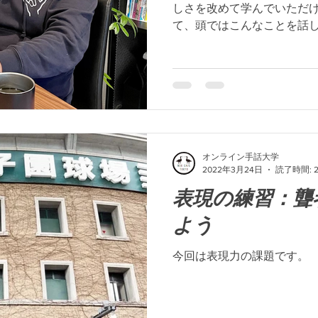
しさを改めて学んでいただ
て、頭ではこんなことを話
いても、文章に書き起こす
ね。。手話表現には入って
ないと文章として成り立たなか
オンライン手話大学
2022年3月24日
読了時間: 
表現の練習：聾
よう
今回は表現力の課題です。