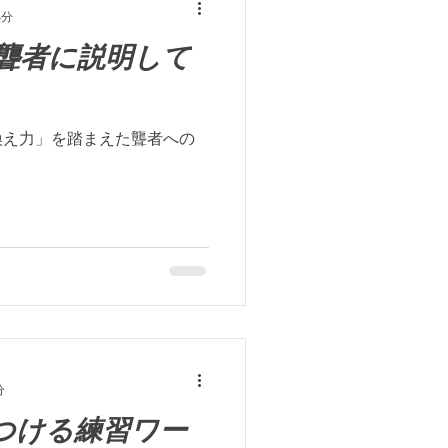
5分
聾者に説明して
換え力」を踏まえた聾者への
分
をつける練習ワー