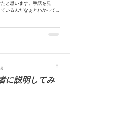
けたと思います。手話を見
しているんだなぁとわかって
のはとても難しいですよ
いないけど、言葉を付け足さ
っ...
2分
者に説明してみ