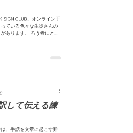
SIGN CLUB、オンライン手
さっている色々な生徒さんの
があります。 ろう者にとて
共通点があることです。 そ
うことです。...
8分
訳して伝える練
では、手話を文章に起こす難