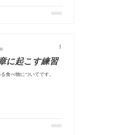
3分
章に起こす練習
いる食べ物についてです。