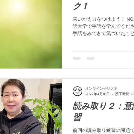
ク 1
言いかえ力をつけよう！ NOK 
話大学で手話を学んでくだ
手話をみてきて気づいたこと
も伝わっている人の手話には
れは「言いかえがうまい」とい
オンライン手話大学
2022年4月10日
読了時間: 
読み取り２：意
習
前回の読み取り練習の課題